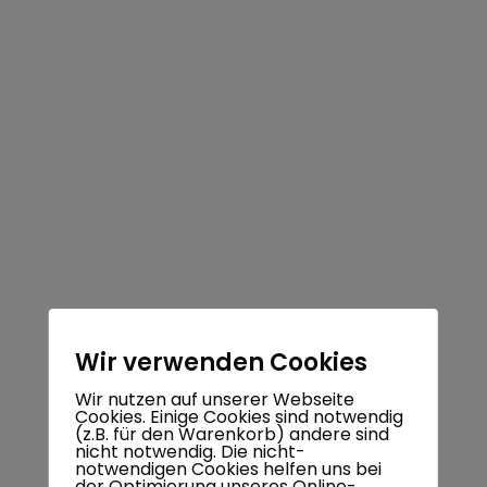
Weiterlesen
GRILLTONNE
16
|
BY:
STEFFEN KREITZER
0
Apr.
2020
Grilltonne „chill-grill.de“
Zum Verkauf stehen hier individuell gefertigte
Grilltonnen/ Plancha-Grills welche sehr massiv und
langlebig gebaut sind.Die…
Weiterlesen
Wir verwenden Cookies
Wir nutzen auf unserer Webseite
Cookies. Einige Cookies sind notwendig
(z.B. für den Warenkorb) andere sind
KATEGORIEN
nicht notwendig. Die nicht-
notwendigen Cookies helfen uns bei
der Optimierung unseres Online-