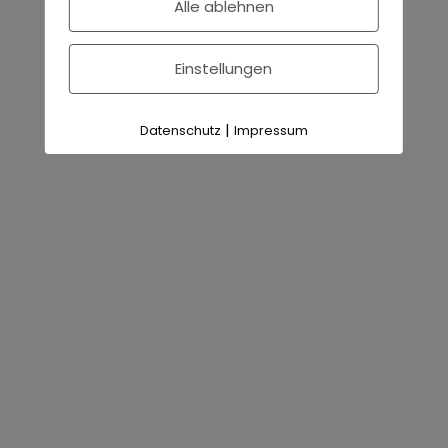
Alle ablehnen
Bank-Erweiterung für die Grilltonne
Plancha-Grill
Einstellungen
Chill-Grill-Multitool
|
Datenschutz
Impressum
Individuelle Feuertonnen