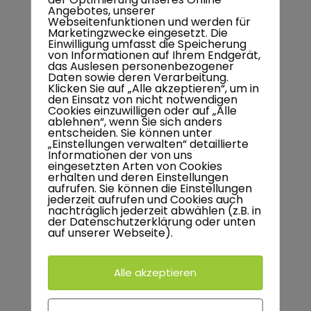
Angebotes, unserer
Feuertonne
Webseitenfunktionen und werden für
Marketingzwecke eingesetzt. Die
Einwilligung umfasst die Speicherung
Grillen und Chillen
von Informationen auf Ihrem Endgerät,
das Auslesen personenbezogener
Daten sowie deren Verarbeitung.
Grillkorb
Klicken Sie auf „Alle akzeptieren“, um in
den Einsatz von nicht notwendigen
Grilltonne
Cookies einzuwilligen oder auf „Alle
ablehnen“, wenn Sie sich anders
entscheiden. Sie können unter
Plancha
„Einstellungen verwalten“ detaillierte
Informationen der von uns
eingesetzten Arten von Cookies
Zubehör
erhalten und deren Einstellungen
aufrufen. Sie können die Einstellungen
jederzeit aufrufen und Cookies auch
nachträglich jederzeit abwählen (z.B. in
der Datenschutzerklärung oder unten
auf unserer Webseite).
NEUESTE BEITRÄGE
Alle akzeptieren
Grillkorb mit Grillplatte und Grilltheke