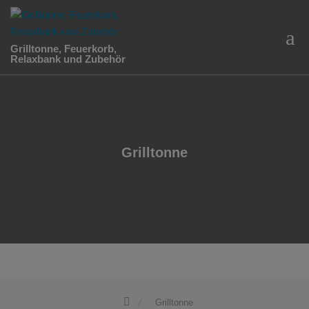
Skip
to
content
Grilltonne, Feuerkorb,
Relaxbank und Zubehör
Grilltonne
Grilltonne