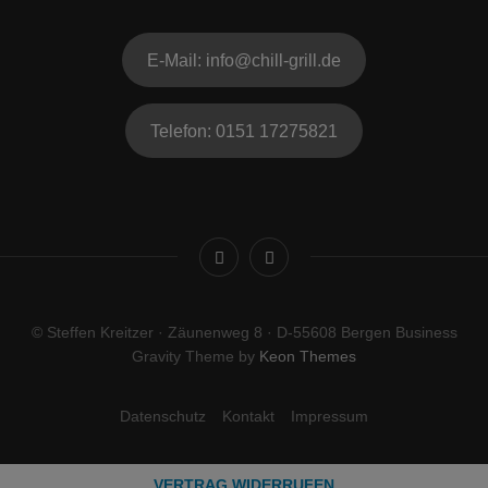
E-Mail: info@chill-grill.de
Telefon: 0151 17275821
© Steffen Kreitzer · Zäunenweg 8 · D-55608 Bergen Business
Gravity Theme by
Keon Themes
Datenschutz
Kontakt
Impressum
VERTRAG WIDERRUFEN