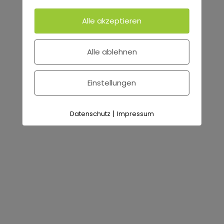
Alle akzeptieren
Alle ablehnen
Einstellungen
E-Mail: info@chill-grill.de
|
Datenschutz
Impressum
Telefon: 0151 17275821